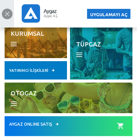
ENGLISH
UYGULAMAYI AÇ
KURUMSAL
TÜPGAZ
YATIRIMCI İLİŞKİLERİ
OTOGAZ
AYGAZ ONLINE SATIŞ