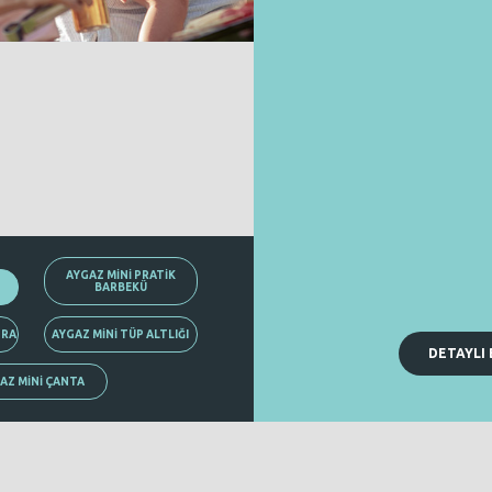
AYGAZ MİNİ PRATİK
BARBEKÜ
TRA
AYGAZ MİNİ TÜP ALTLIĞI
DETAYLI 
AZ MİNİ ÇANTA