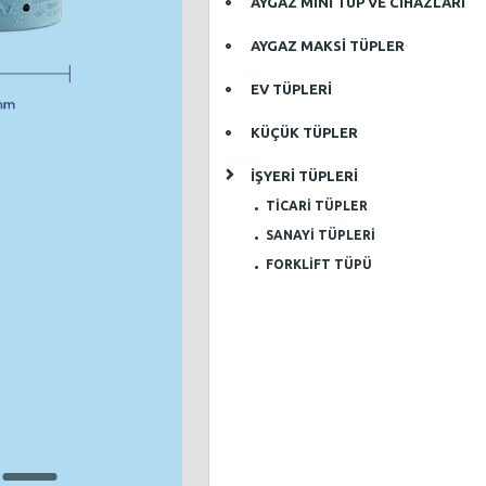
AYGAZ MİNİ TÜP VE CİHAZLARI
AYGAZ MAKSİ TÜPLER
EV TÜPLERİ
KÜÇÜK TÜPLER
İŞYERİ TÜPLERİ
TİCARİ TÜPLER
SANAYİ TÜPLERİ
FORKLİFT TÜPÜ