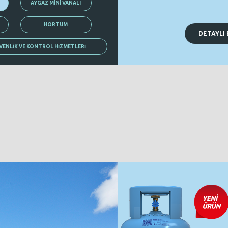
AYGAZ MİNİ VANALI
HORTUM
DETAYLI 
VENLİK VE KONTROL HİZMETLERİ