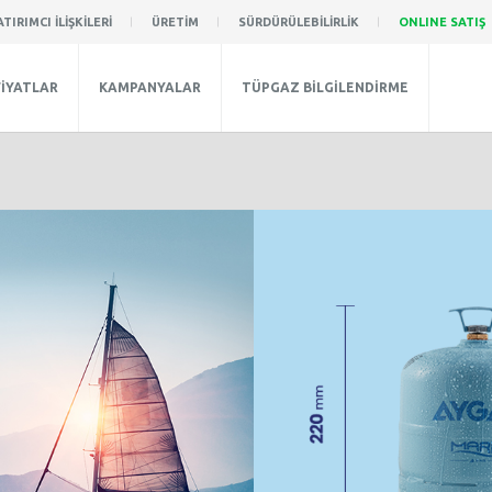
ATIRIMCI İLİŞKİLERİ
ÜRETİM
SÜRDÜRÜLEBİLİRLİK
ONLINE SATIŞ
FİYATLAR
KAMPANYALAR
TÜPGAZ BİLGİLENDİRME