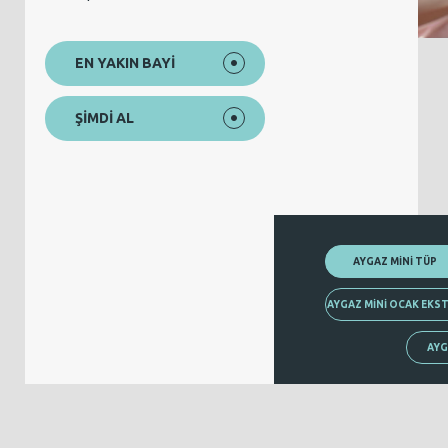
EN YAKIN BAYİ
ŞİMDİ AL
AYGAZ MİNİ TÜP
AYGAZ MİNİ OCAK EKS
AYG