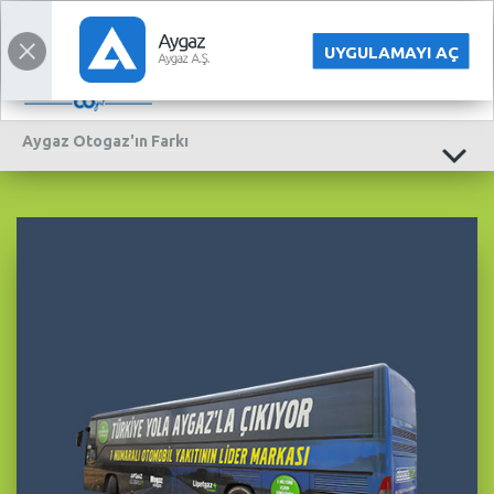
YATIRIMCI İLİŞKİLERİ
ENGLISH
UYGULAMAYI AÇ
Aygaz Otogaz'ın
Farkı