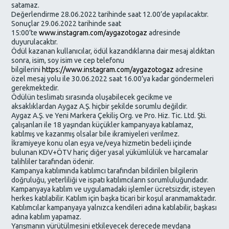
satamaz.
Değerlendirme 28.06.2022 tarihinde saat 12.00’de yapılacaktır.
Sonuçlar 29.06.2022 tarihinde saat
15:00’te
www.instagram.com/aygazotogaz
adresinde
duyurulacaktır.
Ödül kazanan kullanıcılar, ödül kazandıklarına dair mesaj aldıktan
sonra, isim, soy isim ve cep telefonu
bilgilerini
https://www.instagram.com/aygazotogaz
adresine
özel mesaj yolu ile 30.06.2022 saat 16.00’ya kadar göndermeleri
gerekmektedir.
Ödülün teslimatı sırasında oluşabilecek gecikme ve
aksaklıklardan Aygaz A.Ş. hiçbir şekilde sorumlu değildir.
Aygaz A.Ş. ve Yeni Markera Çekiliş Org. ve Pro. Hiz. Tic. Ltd. Şti.
çalışanları ile 18 yaşından küçükler kampanyaya katılamaz,
katılmış ve kazanmış olsalar bile ikramiyeleri verilmez.
İkramiyeye konu olan eşya ve/veya hizmetin bedeli içinde
bulunan KDV+ÖTV hariç diğer yasal yükümlülük ve harcamalar
talihliler tarafından ödenir.
Kampanya katılımında katılımcı tarafından bildirilen bilgilerin
doğruluğu, yeterliliği ve ispatı katılımcıların sorumluluğundadır.
Kampanyaya katılım ve uygulamadaki işlemler ücretsizdir, isteyen
herkes katılabilir. Katılım için başka ticari bir koşul aranmamaktadır.
Katılımcılar kampanyaya yalnızca kendileri adına katılabilir, başkası
adına katılım yapamaz.
Yarışmanın yürütülmesini etkileyecek derecede meydana