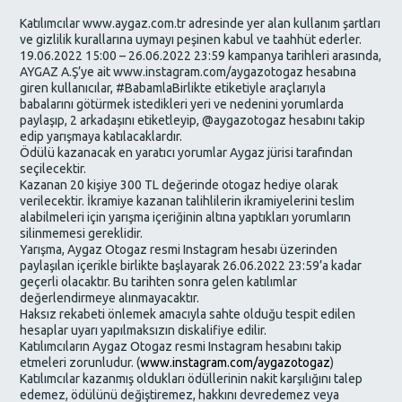
Katılımcılar www.aygaz.com.tr adresinde yer alan kullanım şartları
ve gizlilik kurallarına uymayı peşinen kabul ve taahhüt ederler.
19.06.2022 15:00 – 26.06.2022 23:59 kampanya tarihleri arasında,
AYGAZ A.Ş’ye ait www.instagram.com/aygazotogaz hesabına
giren kullanıcılar, #BabamlaBirlikte etiketiyle araçlarıyla
babalarını götürmek istedikleri yeri ve nedenini yorumlarda
paylaşıp, 2 arkadaşını etiketleyip, @aygazotogaz hesabını takip
edip yarışmaya katılacaklardır.
Ödülü kazanacak en yaratıcı yorumlar Aygaz jürisi tarafından
seçilecektir.
Kazanan 20 kişiye 300 TL değerinde otogaz hediye olarak
verilecektir. İkramiye kazanan talihlilerin ikramiyelerini teslim
alabilmeleri için yarışma içeriğinin altına yaptıkları yorumların
silinmemesi gereklidir.
Yarışma, Aygaz Otogaz resmi Instagram hesabı üzerinden
paylaşılan içerikle birlikte başlayarak 26.06.2022 23:59’a kadar
geçerli olacaktır. Bu tarihten sonra gelen katılımlar
değerlendirmeye alınmayacaktır.
Haksız rekabeti önlemek amacıyla sahte olduğu tespit edilen
hesaplar uyarı yapılmaksızın diskalifiye edilir.
Katılımcıların Aygaz Otogaz resmi Instagram hesabını takip
etmeleri zorunludur. (
www.instagram.com/aygazotogaz
)
Katılımcılar kazanmış oldukları ödüllerinin nakit karşılığını talep
edemez, ödülünü değiştiremez, hakkını devredemez veya