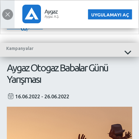
Aygaz Otogaz Babalar Günü Yarışması Otogaz Kampanya Fırsat Aygaz
indirim fiyat LPG
YATIRIMCI İLİŞKİLERİ
ENGLISH
UYGULAMAYI AÇ
Kampanyalar
Aygaz Otogaz Babalar Günü
Yarışması
16.06.2022 - 26.06.2022