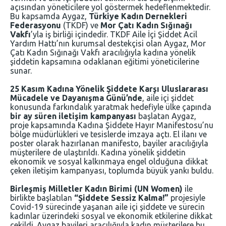
açısından yöneticilere yol göstermek hedeflenmektedir.
Bu kapsamda Aygaz,
Türkiye Kadın Dernekleri
Federasyonu
(TKDF) ve
Mor Çatı Kadın Sığınağı
Vakfı
’yla iş birliği içindedir. TKDF Aile İçi Şiddet Acil
Yardım Hattı’nın kurumsal destekçisi olan Aygaz, Mor
Çatı Kadın Sığınağı Vakfı aracılığıyla kadına yönelik
şiddetin kapsamına odaklanan eğitimi yöneticilerine
sunar.
25 Kasım Kadına Yönelik Şiddete Karşı Uluslararası
Mücadele ve Dayanışma Günü’nde
, aile içi şiddet
konusunda farkındalık yaratmak hedefiyle ülke çapında
bir ay süren iletişim kampanyası
başlatan Aygaz,
proje kapsamında Kadına Şiddete Hayır Manifestosu’nu
bölge müdürlükleri ve tesislerde imzaya açtı. El ilanı ve
poster olarak hazırlanan manifesto, bayiler aracılığıyla
müşterilere de ulaştırıldı. Kadına yönelik şiddetin
ekonomik ve sosyal kalkınmaya engel olduğuna dikkat
çeken iletişim kampanyası, toplumda büyük yankı buldu.
Birleşmiş Milletler Kadın Birimi (UN Women)
ile
birlikte başlatılan
“Şiddete Sessiz Kalma!”
projesiyle
Covid-19 sürecinde yaşanan aile içi şiddete ve sürecin
kadınlar üzerindeki sosyal ve ekonomik etkilerine dikkat
çekildi. Aygaz bayileri aracılığıyla kadın müşterilere bu