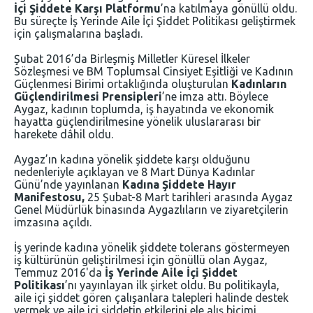
İçi Şiddete Karşı Platformu
’na katılmaya gönüllü oldu.
Bu süreçte İş Yerinde Aile İçi Şiddet Politikası geliştirmek
için çalışmalarına başladı.
Şubat 2016’da Birleşmiş Milletler Küresel İlkeler
Sözleşmesi ve BM Toplumsal Cinsiyet Eşitliği ve Kadının
Güçlenmesi Birimi ortaklığında oluşturulan
Kadınların
Güçlendirilmesi Prensipleri
’ne imza attı. Böylece
Aygaz, kadının toplumda, iş hayatında ve ekonomik
hayatta güçlendirilmesine yönelik uluslararası bir
harekete dâhil oldu.
Aygaz’ın kadına yönelik şiddete karşı olduğunu
nedenleriyle açıklayan ve 8 Mart Dünya Kadınlar
Günü’nde yayınlanan
Kadına Şiddete Hayır
Manifestosu,
25 Şubat-8 Mart tarihleri arasında Aygaz
Genel Müdürlük binasında Aygazlıların ve ziyaretçilerin
imzasına açıldı.
İş yerinde kadına yönelik şiddete tolerans göstermeyen
iş kültürünün geliştirilmesi için gönüllü olan Aygaz,
Temmuz 2016'da
İş Yerinde Aile İçi Şiddet
Politikası
’nı yayınlayan ilk şirket oldu. Bu politikayla,
aile içi şiddet gören çalışanlara talepleri halinde destek
vermek ve aile içi şiddetin etkilerini ele alış biçimi