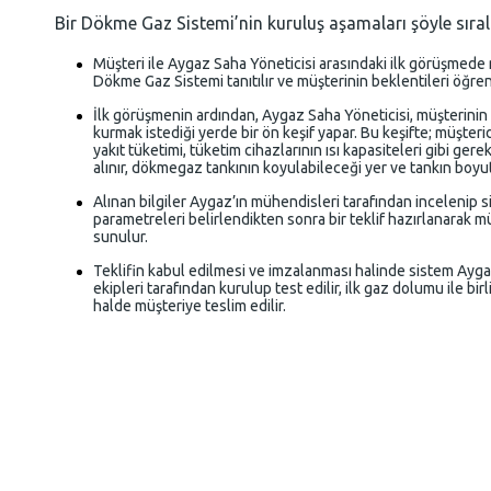
Bir Dökme Gaz Sistemi’nin kuruluş aşamaları şöyle sıral
Müşteri ile Aygaz Saha Yöneticisi arasındaki ilk görüşmede
Dökme Gaz Sistemi tanıtılır ve müşterinin beklentileri öğreni
İlk görüşmenin ardından, Aygaz Saha Yöneticisi, müşterinin
kurmak istediği yerde bir ön keşif yapar. Bu keşifte; müşte
yakıt tüketimi, tüketim cihazlarının ısı kapasiteleri gibi gerekl
alınır, dökmegaz tankının koyulabileceği yer ve tankın boyutl
Alınan bilgiler Aygaz’ın mühendisleri tarafından incelenip 
parametreleri belirlendikten sonra bir teklif hazırlanarak m
sunulur.
Teklifin kabul edilmesi ve imzalanması halinde sistem Ayga
ekipleri tarafından kurulup test edilir, ilk gaz dolumu ile birli
halde müşteriye teslim edilir.