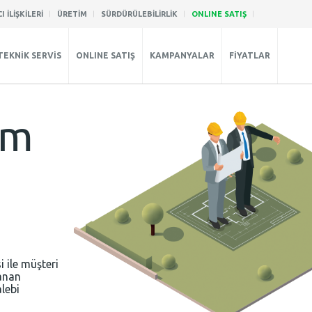
I İLİŞKİLERİ
ÜRETİM
SÜRDÜRÜLEBİLİRLİK
ONLINE SATIŞ
TEKNİK SERVİS
ONLINE SATIŞ
KAMPANYALAR
FİYATLAR
em
 ile müşteri
anan
lebi