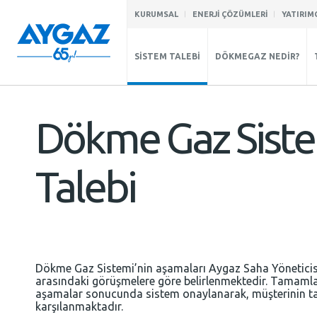
KURUMSAL
ENERJİ ÇÖZÜMLERİ
YATIRIMC
SİSTEM TALEBİ
DÖKMEGAZ NEDİR?
Dökme Gaz Sist
Talebi
Dökme Gaz Sistemi’nin aşamaları Aygaz Saha Yöneticisi
arasındaki görüşmelere göre belirlenmektedir. Tamaml
aşamalar sonucunda sistem onaylanarak, müşterinin ta
karşılanmaktadır.