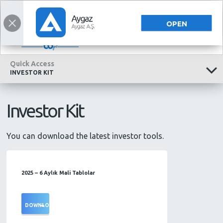
INVESTOR RELATIONS
INVESTOR RELATIONS
TÜRKÇE
OPEN
Quick Access
INVESTOR KIT
Investor Kit
You can download the latest investor tools.
2025 – 6 Aylık Mali Tablolar
DOWNLOAD